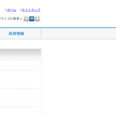
ホーム
サイトマップ
字サイズの変更